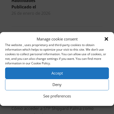
Habilidades
Publicado el
26 de enero de 2026
ANTIGUA
PATROCINIO PREMIOS EXCELLENCE
Manage cookie consent
The website , uses proprietary and third-party cookies to obtain
information which helps to optimize your visit to this site. We don’t use
ES
cookies to collect personal information. You can allow use of cookies, or
not, and you can also change settings if you want. You can find more
information in our Cookie Policy.
Buscar
Accept
Recent Posts
Deny
Port of Palma Reorganization: The Future of
See preferences
the Nautical Industry
Cómo acceder a STP Shipyard Palma como